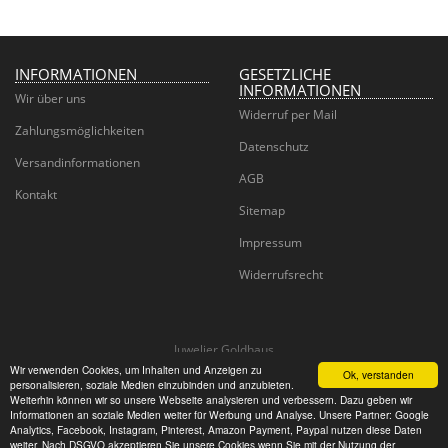
INFORMATIONEN
GESETZLICHE
INFORMATIONEN
Wir über uns
Widerruf per Mail
Zahlungsmöglichkeiten
Datenschutz
Versandinformationen
AGB
Kontakt
Sitemap
Impressum
Widerrufsrecht
Juwelier Goldhaus
Wir verwenden Cookies, um Inhalten und Anzeigen zu
Ok, verstanden
personalisieren, soziale Medien einzubinden und anzubieten.
Weiterhin können wir so unsere Webseite analysieren und verbessern. Dazu geben wir
© CM Wedding GmbH
Informationen an soziale Medien weiter für Werbung und Analyse. Unsere Partner: Google
Powered by
JTL-Shop
Analytics, Facebook, Instagram, Pinterest, Amazon Payment, Paypal nutzen diese Daten
weiter. Nach DSGVO akzeptieren Sie unsere Cookies wenn Sie mit der Nutzung der