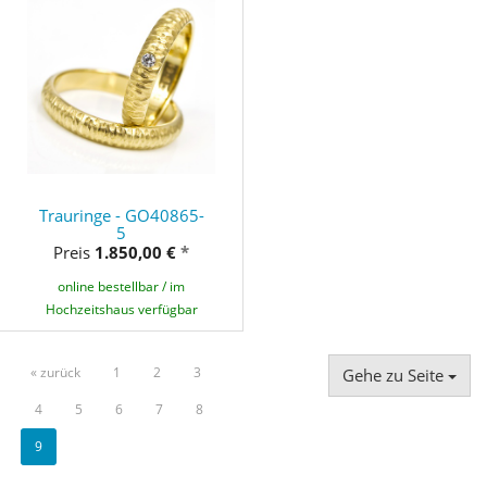
Trauringe - GO40865-
5
Preis
1.850,00 €
*
online bestellbar / im
Hochzeitshaus verfügbar
« zurück
1
2
3
Gehe zu Seite
4
5
6
7
8
9