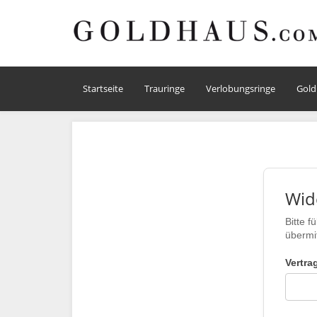
Startseite
Trauringe
Verlobungsringe
Gold
Wid
Bitte f
übermit
Vertra