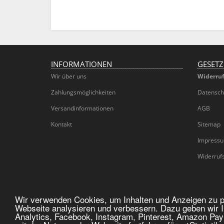
INFORMATIONEN
GESETZ
Wir über uns
Widerruf
Zahlungsmöglichkeiten
Datensch
Versandinformationen
AGB
Kontakt
Sitemap
Impress
Widerruf
Wir verwenden Cookies, um Inhalten und Anzeigen zu pe
Webseite analysieren und verbessern. Dazu geben wir I
Analytics, Facebook, Instagram, Pinterest, Amazon Pa
© CM Wedding GmbH