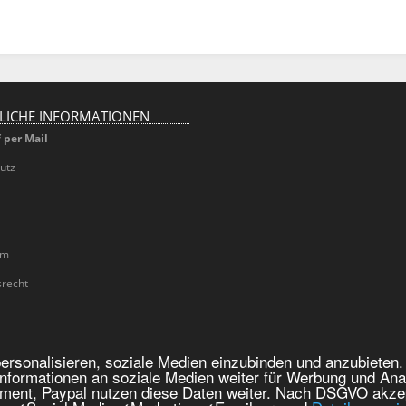
LICHE INFORMATIONEN
 per Mail
utz
um
srecht
Juwelier Goldhaus
rsonalisieren, soziale Medien einzubinden und anzubieten.
nformationen an soziale Medien weiter für Werbung und Ana
yment, Paypal nutzen diese Daten weiter. Nach DSGVO akze