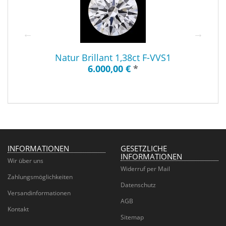
Natur Brillant 1,38ct F-VVS1
6.000,00 €
*
INFORMATIONEN
GESETZLICHE
INFORMATIONEN
Wir über uns
Widerruf per Mail
Zahlungsmöglichkeiten
Datenschutz
Versandinformationen
AGB
Kontakt
Sitemap