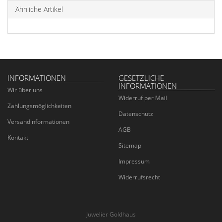
Ähnliche Artikel
INFORMATIONEN
GESETZLICHE
INFORMATIONEN
Wir über uns
Widerruf per Mail
Zahlungsmöglichkeiten
Datenschutz
Versandinformationen
AGB
Kontakt
Sitemap
Impressum
Widerrufsrecht
Juwelier Goldhaus