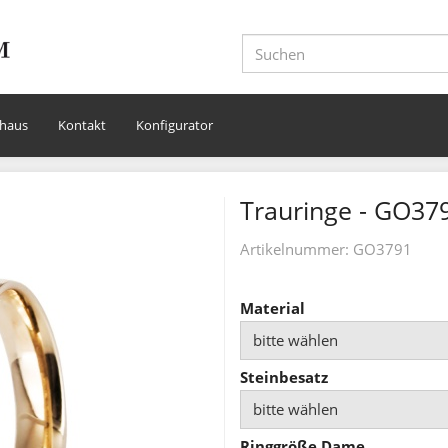
haus
Kontakt
Konfigurator
Trauringe - GO37
Artikelnummer:
GO3791
Material
bitte wählen
Steinbesatz
bitte wählen
Ringgröße Dame