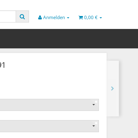
Anmelden
0,00 €
91