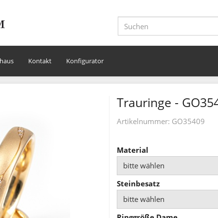
haus
Kontakt
Konfigurator
Trauringe - GO35
Artikelnummer:
GO35409
Material
bitte wählen
Steinbesatz
bitte wählen
Ringgröße Dame