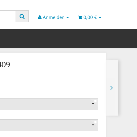
Anmelden
0,00 €
409