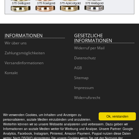
INFORMATIONEN
GESETZLICHE
INFORMATIONEN
Wir über uns
Widerruf per Mail
Zahlungsmöglichkeiten
Datenschutz
Versandinformationen
AGB
Kontakt
Sitemap
Impressum
Widerrufsrecht
Wir verwenden Cookies, um Inhalten und Anzeigen zu
Ok, verstanden
personalisieren, soziale Medien einzubinden und anzubieten.
Juwelier Goldhaus
Weiterhin können wir so unsere Webseite analysieren und verbessern. Dazu geben wir
Informationen an soziale Medien weiter für Werbung und Analyse. Unsere Partner: Google
Analytics, Facebook, Instagram, Pinterest, Amazon Payment, Paypal nutzen diese Daten
© CM Wedding GmbH
weiter. Nach DSGVO akzeptieren Sie unsere Cookies wenn Sie mit der Nutzung der