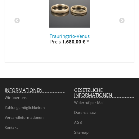
Trauringtrio-Venus
Preis
1.680,00 €
*
INFORMATIONEN
GESETZLICHE
INFORMATIONEN
Wir über uns
Widerruf per Mail
Zahlungsmöglichkeiten
Datenschutz
Versandinformationen
AGB
Kontakt
Sitemap