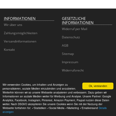
INFORMATIONEN
GESETZLICHE
INFORMATIONEN
Wir über uns
Widerruf per Mail
Zahlungsmöglichkeiten
Datenschutz
Versandinformationen
AGB
Kontakt
Sitemap
Impressum
Widerrufsrecht
Wir verwenden Cookies, um Inhalten und Anzeigen zu
Ok, verstanden
personalisieren, soziale Medien einzubinden und anzubieten.
Juwelier Goldhaus
Weiterhin können wir so unsere Webseite analysieren und verbessern. Dazu geben wir
Informationen an soziale Medien weiter für Werbung und Analyse. Unsere Partner: Google
Analytics, Facebook, Instagram, Pinterest, Amazon Payment, Paypal nutzen diese Daten
© CM Wedding GmbH
weiter. Nach DSGVO akzeptieren Sie unsere Cookies wenn Sie mit der Nutzung der
Powered by
JTL-Shop
Webseite fortfahren für: ✓Statistiken ✓Social Media ✓Marketing ✓Emailversand
Details
anzeigen