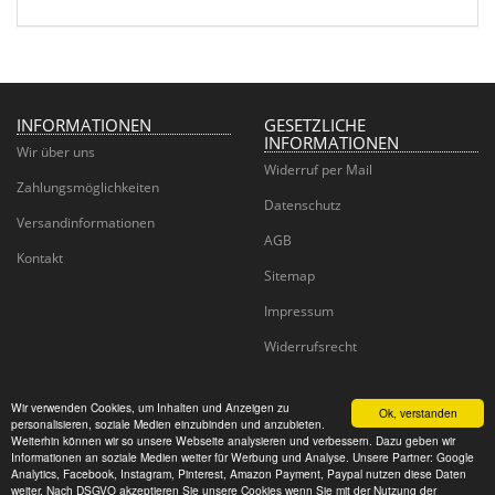
INFORMATIONEN
GESETZLICHE
INFORMATIONEN
Wir über uns
Widerruf per Mail
Zahlungsmöglichkeiten
Datenschutz
Versandinformationen
AGB
Kontakt
Sitemap
Impressum
Widerrufsrecht
Wir verwenden Cookies, um Inhalten und Anzeigen zu
Ok, verstanden
personalisieren, soziale Medien einzubinden und anzubieten.
Juwelier Goldhaus
Weiterhin können wir so unsere Webseite analysieren und verbessern. Dazu geben wir
Informationen an soziale Medien weiter für Werbung und Analyse. Unsere Partner: Google
Analytics, Facebook, Instagram, Pinterest, Amazon Payment, Paypal nutzen diese Daten
© CM Wedding GmbH
weiter. Nach DSGVO akzeptieren Sie unsere Cookies wenn Sie mit der Nutzung der