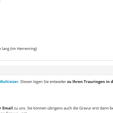
:
n lang (im Herrenring)
Multisizer
. Diesen legen Sie entweder
zu Ihren Trauringen in
r Email
zu uns. Sie können übrigens auch die Gravur erst dann b