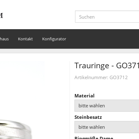
haus
Kontakt
Konfigurator
Trauringe - GO37
Artikelnummer:
GO3712
Material
bitte wählen
Steinbesatz
bitte wählen
Ringgröße Dame