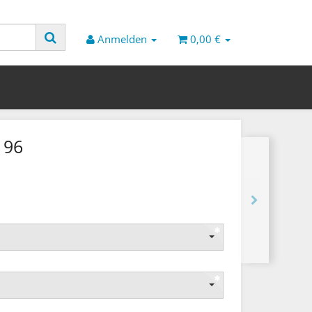
Anmelden
0,00 €
196