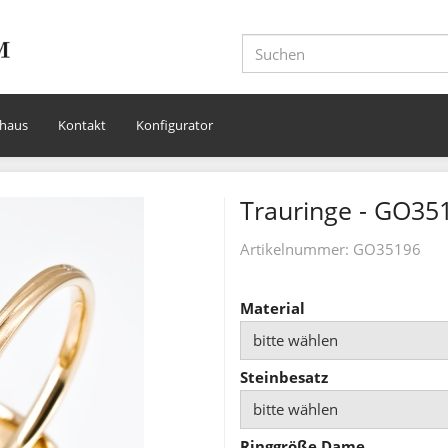
haus
Kontakt
Konfigurator
Trauringe - GO35
Artikelnummer:
GO35196
Material
bitte wählen
Steinbesatz
bitte wählen
Ringgröße Dame