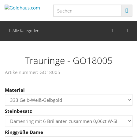
Alle Kategorien
Trauringe - GO18005
Artikelnummer:
GO18005
Material
Steinbesatz
Ringgröße Dame