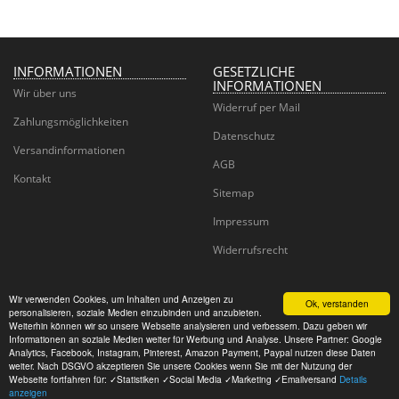
INFORMATIONEN
GESETZLICHE
INFORMATIONEN
Wir über uns
Widerruf per Mail
Zahlungsmöglichkeiten
Datenschutz
Versandinformationen
AGB
Kontakt
Sitemap
Impressum
Widerrufsrecht
Wir verwenden Cookies, um Inhalten und Anzeigen zu
Ok, verstanden
personalisieren, soziale Medien einzubinden und anzubieten.
Juwelier Goldhaus
Weiterhin können wir so unsere Webseite analysieren und verbessern. Dazu geben wir
Informationen an soziale Medien weiter für Werbung und Analyse. Unsere Partner: Google
Analytics, Facebook, Instagram, Pinterest, Amazon Payment, Paypal nutzen diese Daten
© CM Wedding GmbH
weiter. Nach DSGVO akzeptieren Sie unsere Cookies wenn Sie mit der Nutzung der
Powered by
JTL-Shop
Webseite fortfahren für: ✓Statistiken ✓Social Media ✓Marketing ✓Emailversand
Details
anzeigen