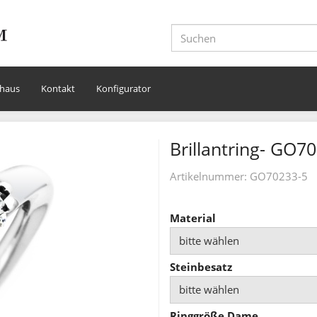
haus
Kontakt
Konfigurator
Brillantring- GO7
Artikelnummer:
GO70233-5
Material
bitte wählen
Steinbesatz
bitte wählen
Ringgröße Dame