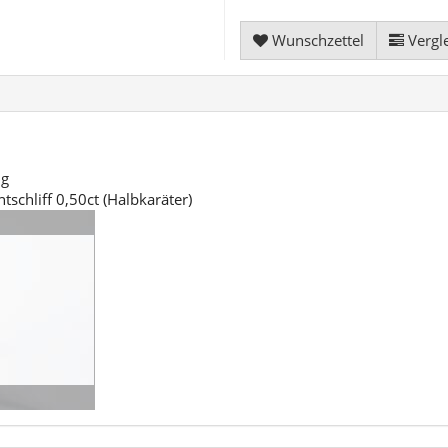
Wunschzettel
Vergle
ng
schliff 0,50ct (Halbkaräter)