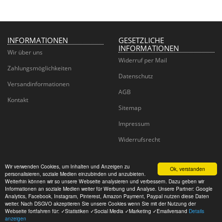
INFORMATIONEN
GESETZLICHE
INFORMATIONEN
Wir über uns
Widerruf per Mail
Zahlungsmöglichkeiten
Datenschutz
Versandinformationen
AGB
Kontakt
Sitemap
Impressum
Widerrufsrecht
Wir verwenden Cookies, um Inhalten und Anzeigen zu
Ok, verstanden
personalisieren, soziale Medien einzubinden und anzubieten.
Juwelier Goldhaus
Weiterhin können wir so unsere Webseite analysieren und verbessern. Dazu geben wir
Informationen an soziale Medien weiter für Werbung und Analyse. Unsere Partner: Google
Analytics, Facebook, Instagram, Pinterest, Amazon Payment, Paypal nutzen diese Daten
© CM Wedding GmbH
weiter. Nach DSGVO akzeptieren Sie unsere Cookies wenn Sie mit der Nutzung der
Powered by
JTL-Shop
Webseite fortfahren für: ✓Statistiken ✓Social Media ✓Marketing ✓Emailversand
Details
anzeigen