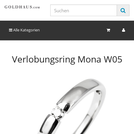
Alle Kategorien
Verlobungsring Mona W05