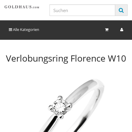
Alle Kategorien
Verlobungsring Florence W10