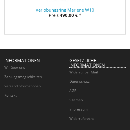
Verlobungsring Marlene W10
Preis
490,00 €
*
INFORMATIONEN
GESETZLICHE
INFORMATIONEN
Wir über uns
Widerruf per Mail
Zahlungsmöglichkeiten
Datenschutz
Versandinformationen
AGB
Kontakt
Sitemap
Impressum
Widerrufsrecht