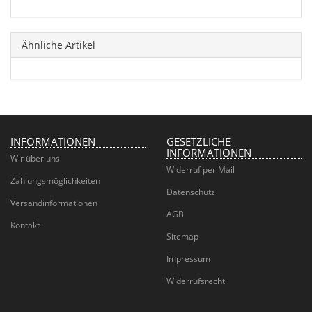
Ähnliche Artikel
INFORMATIONEN
GESETZLICHE
INFORMATIONEN
Wir über uns
Widerruf per Mail
Zahlungsmöglichkeiten
Datenschutz
Versandinformationen
AGB
Kontakt
Sitemap
Impressum
Widerrufsrecht