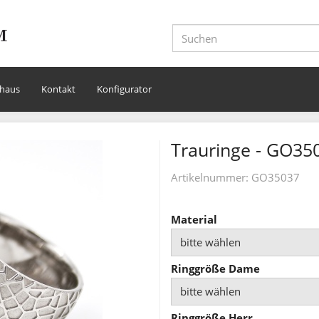
haus
Kontakt
Konfigurator
Trauringe - GO35
Artikelnummer:
GO35037
Material
bitte wählen
Ringgröße Dame
bitte wählen
Ringgröße Herr