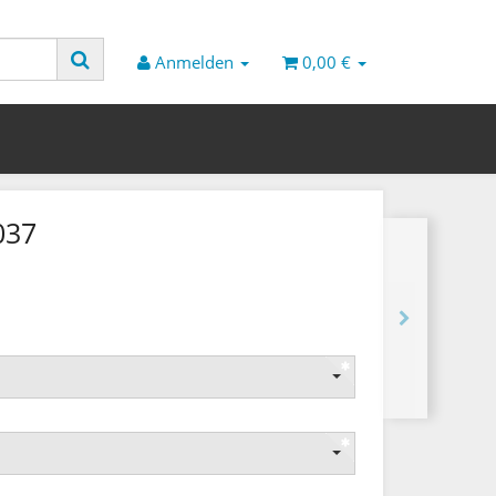
Anmelden
0,00 €
037