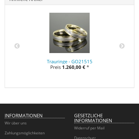
Trauringe - GO21515
Preis
1.260,00 €
*
INFORMATIONEN
GESETZLICHE
INFORMATIONEN
Wir über uns
Widerruf per Mail
Zahlungsmöglichkeiten
Datenschutz