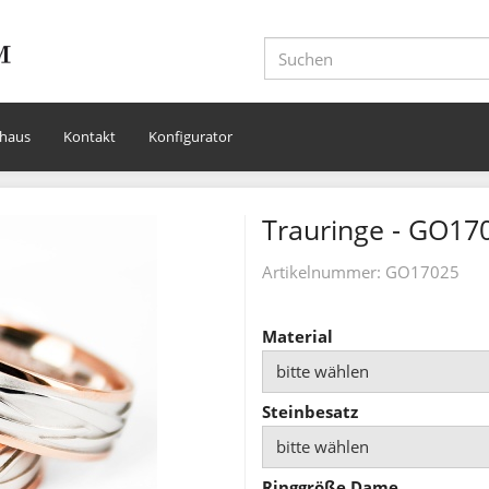
haus
Kontakt
Konfigurator
Trauringe - GO17
Artikelnummer:
GO17025
Material
bitte wählen
Steinbesatz
bitte wählen
Ringgröße Dame