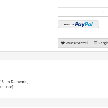
Wunschzettel
Vergle
W-SI im Damenring
schlüsse)