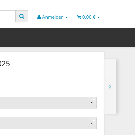
Anmelden
0,00 €
025