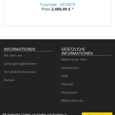
Trauringe - GO3870
Preis
2.480,00 €
*
INFORMATIONEN
GESETZLICHE
INFORMATIONEN
Wir über uns
Widerruf per Mail
Zahlungsmöglichkeiten
Datenschutz
Versandinformationen
AGB
Kontakt
Sitemap
Impressum
Widerrufsrecht
Wir verwenden Cookies, um Inhalten und Anzeigen zu