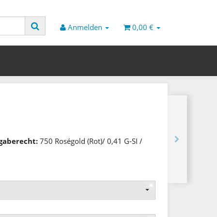
Anmelden
0,00 €
kgaberecht:
750 Roségold (Rot)/ 0,41 G-SI /