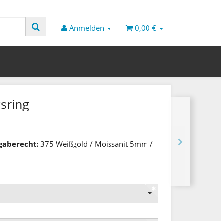
Anmelden
0,00 €
gsring
kgaberecht:
375 Weißgold / Moissanit 5mm /