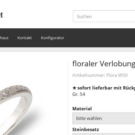
haus
Kontakt
Konfigurator
floraler Verlobun
Artikelnummer:
Flora W50
★ sofort lieferbar mit Rüc
Gr. 54
Material
bitte wählen
Steinbesatz