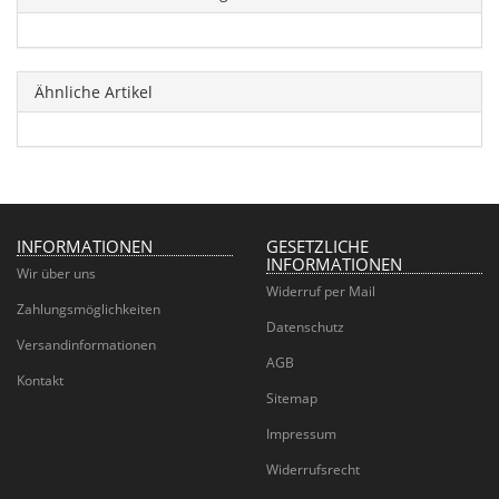
Ähnliche Artikel
INFORMATIONEN
GESETZLICHE
INFORMATIONEN
Wir über uns
Widerruf per Mail
Zahlungsmöglichkeiten
Datenschutz
Versandinformationen
AGB
Kontakt
Sitemap
Impressum
Widerrufsrecht