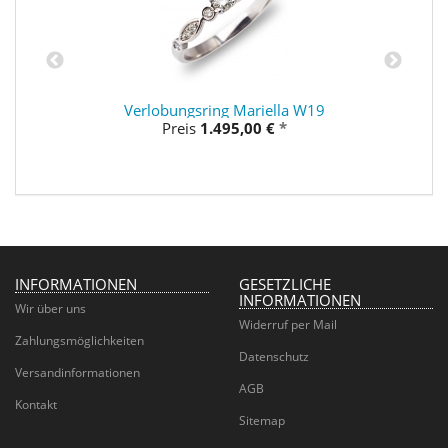
Verlobungsring Mariella W19
Preis
1.495,00 €
*
INFORMATIONEN
GESETZLICHE
INFORMATIONEN
Wir über uns
Widerruf per Mail
Zahlungsmöglichkeiten
Datenschutz
Versandinformationen
AGB
Kontakt
Sitemap