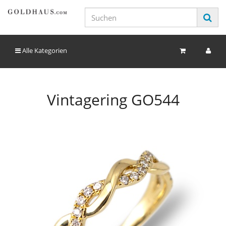
Alle Kategorien
Vintagering GO544