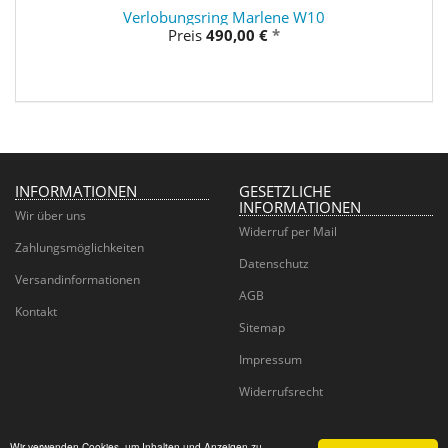
Verlobungsring Marlene W10
Preis
490,00 €
*
INFORMATIONEN
GESETZLICHE
INFORMATIONEN
Wir über uns
Widerruf per Mail
Zahlungsmöglichkeiten
Datenschutz
Versandinformationen
AGB
Kontakt
Sitemap
Impressum
Widerrufsrecht
Wir verwenden Cookies, um Inhalten und Anzeigen zu